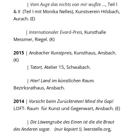
|
Vom Auge das nichts von mir wußte …
, Teil I
& II
(Teil I mit
Monika Nelles), Kunstverein Hilsbach,
Aurach. (E)
|
Internationaler Evard-Preis
,
Kunsthalle
Messmer, Riegel. (K)
2015
|
Ansbacher Kunstpreis
, Kunsthaus, Ansbach.
(K)
|
Tatort,
Atelier 15, Schwabach.
|
Hier! Land im künstlichen Raum.
Bezirksrathaus,
Ansbach.
2014
|
Vorsicht beim Zurücktreten! Mind the Gap!
LOFT- Raum
für Kunst und Gegenwart, Ansbach. (E)
|
Die Löwengrube des Einen ist die die Braut
des Anderen sogar.
(nur kopiert !)
, leerstelle.org,