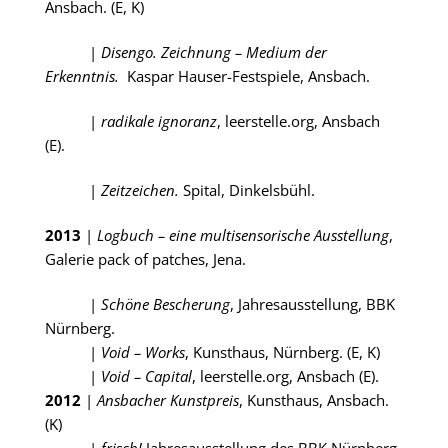
Ansbach. (E, K)
|
Disengo. Zeichnung – Medium der
Erkenntnis.
Kaspar
Hauser-Festspiele, Ansbach.
|
radikale ignoranz
, leerstelle.org, Ansbach
(E).
|
Zeitzeichen.
Spital, Dinkelsbühl.
2013
|
Logbuch – eine multisensorische Ausstellung
,
Galerie pack of patches, Jena.
|
Schöne Bescherung
, Jahresausstellung, BBK
Nürnberg.
|
Void – Works
, Kunsthaus, Nürnberg. (E, K)
|
Void – Capital
, leerstelle.org, Ansbach (E).
2012
|
Ansbacher Kunstpreis
, Kunsthaus, Ansbach.
(K)
|
frisch!
Jahresausstellung des BBK Nürnberg.