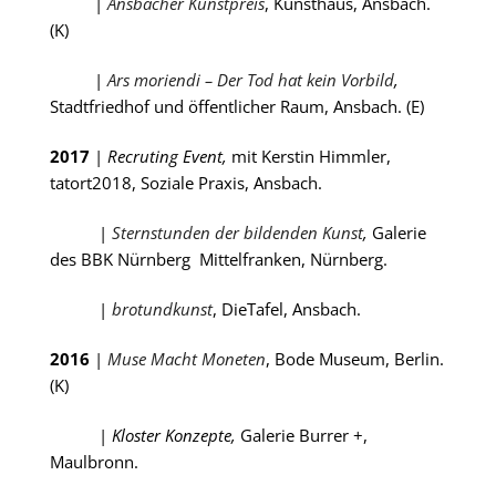
|
Ansbacher Kunstpreis
, Kunsthaus, Ansbach.
(K)
|
Ars moriendi – Der Tod hat kein Vorbild
,
Stadtfriedhof und
öffentlicher Raum, Ansbach. (E)
2017
|
Recruting Event,
mit Kerstin Himmler,
tatort2018, Soziale
Praxis, Ansbach.
|
Sternstunden der bildenden Kunst
,
Galerie
des BBK Nürnberg
Mittelfranken, Nürnberg.
|
brotundkunst
, DieTafel, Ansbach.
2016
|
Muse Macht Moneten
, Bode Museum, Berlin.
(K)
|
Kloster Konzepte,
Galerie Burrer +,
Maulbronn.