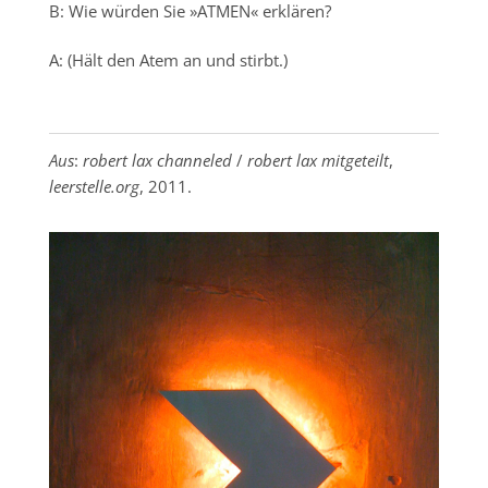
B: Wie würden Sie »ATMEN« erklären?
A: (Hält den Atem an und stirbt.)
Aus
:
robert
lax
channeled
/
robert
lax
mitgeteilt
,
leerstelle.org
, 2011.