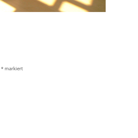
t
*
markiert