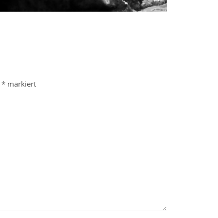
t
*
markiert