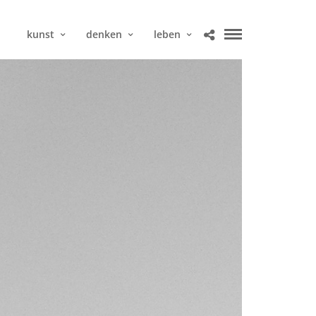
kunst
denken
leben