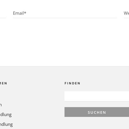
MEN
FINDEN
SUCHEN
NACH:
n
dlung
ndlung