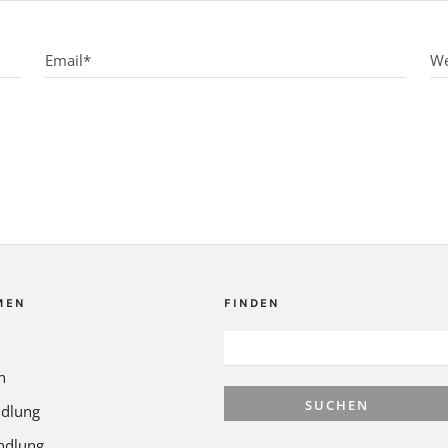
MEN
FINDEN
SUCHEN
NACH:
n
dlung
ndlung