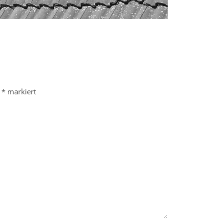
t
*
markiert