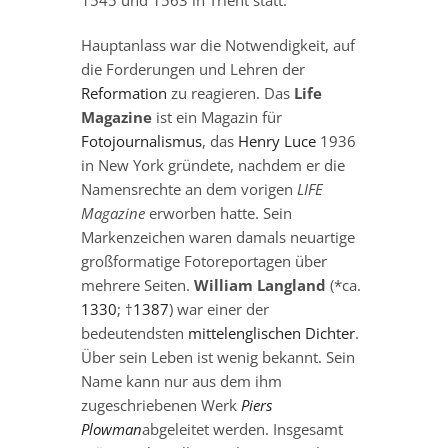
1545 und 1563 in Trient statt.
Hauptanlass war die Notwendigkeit, auf
die Forderungen und Lehren der
Reformation
zu reagieren. Das
Life
Magazine
ist ein Magazin für
Fotojournalismus
, das
Henry Luce
1936
in New York gründete, nachdem er die
Namensrechte an dem vorigen
LIFE
Magazine
erworben hatte. Sein
Markenzeichen waren damals neuartige
großformatige Fotoreportagen über
mehrere Seiten.
William Langland
(*ca.
1330
; †
1387
) war einer der
bedeutendsten
mittelenglischen
Dichter
.
Über sein Leben ist wenig bekannt. Sein
Name kann nur aus dem ihm
zugeschriebenen Werk
Piers
Plowman
abgeleitet werden. Insgesamt