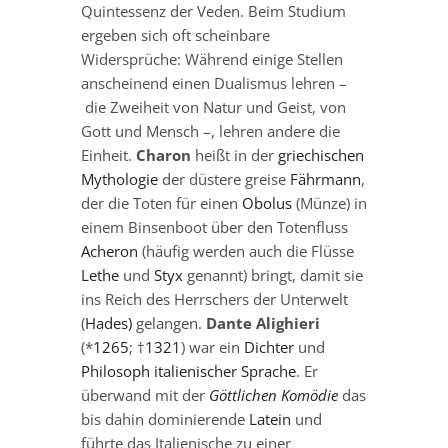
Quintessenz der Veden. Beim Studium
ergeben sich oft scheinbare
Widersprüche: Während einige Stellen
anscheinend einen Dualismus lehren –
die Zweiheit von Natur und Geist, von
Gott und Mensch –, lehren andere die
Einheit.
Charon
heißt in der
griechischen
Mythologie
der düstere greise
Fährmann
,
der die Toten für einen
Obolus
(Münze) in
einem Binsenboot über den Totenfluss
Acheron
(häufig werden auch die Flüsse
Lethe
und
Styx
genannt) bringt, damit sie
ins Reich des Herrschers der Unterwelt
(
Hades)
gelangen.
Dante Alighieri
(*
1265
; †
1321
) war ein
Dichter
und
Philosoph
italienischer Sprache
. Er
überwand mit der
Göttlichen Komödie
das
bis dahin dominierende
Latein
und
führte das Italienische zu einer