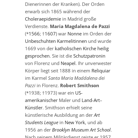
Dienerinnen der Kranken). Der Orden
erwarb sich 1865 während der
Choleraepidemie
in Madrid große
Verdienste.
Maria Magdalena de Pazzi
(*
1566
; †
1607
) war
Nonne
im Orden der
Unbeschuhten Karmelitinnen
und wurde
1669 von der
katholischen Kirche
heilig
gesprochen
. Sie ist die
Schutzpatronin
von Florenz und
Neapel
. Ihr unverwester
Körper liegt seit 1888 in einem
Reliquiar
im Karmel
Santa Maria Maddalena dei
Pazzi
in Florenz.
Robert Smithson
(*1938; †1973) war ein
US-
amerikanischer
Maler und
Land-Art
–
Künstler
. Smithson erhielt seine
künstlerische Ausbildung an der
Art
Students League
in
New York
, und ab
1956 an der
Brooklyn Museum Art School
.
Nach seinem Militärdienst reiste er 1957