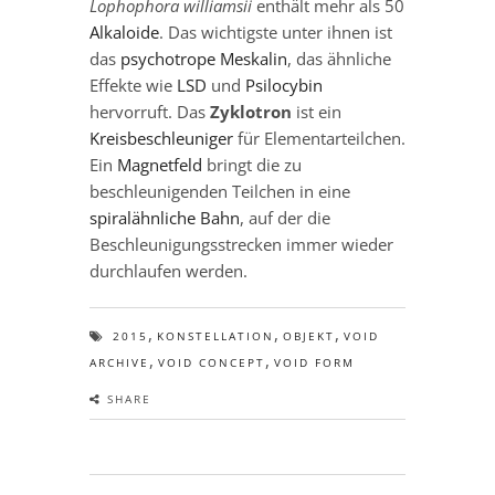
Lophophora williamsii
enthält mehr als 50
Alkaloide
. Das wichtigste unter ihnen ist
das
psychotrope
Meskalin
, das ähnliche
Effekte wie
LSD
und
Psilocybin
hervorruft. Das
Zyklotron
ist ein
Kreisbeschleuniger
für Elementarteilchen.
Ein
Magnetfeld
bringt die zu
beschleunigenden Teilchen in eine
spiralähnliche Bahn
, auf der die
Beschleunigungsstrecken immer wieder
durchlaufen werden.
,
,
,
2015
KONSTELLATION
OBJEKT
VOID
,
,
ARCHIVE
VOID CONCEPT
VOID FORM
SHARE