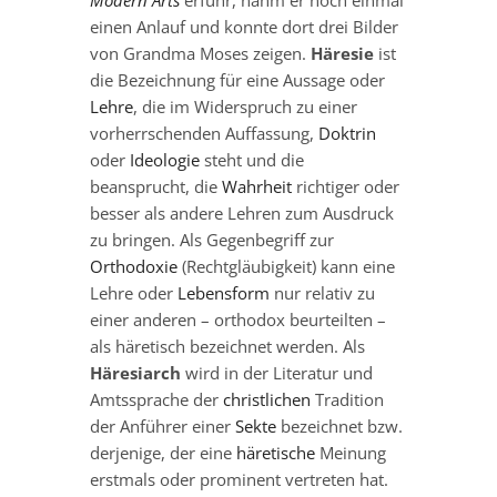
Modern Arts
erfuhr, nahm er noch einmal
einen Anlauf und konnte dort drei Bilder
von Grandma Moses zeigen.
Häresie
ist
die Bezeichnung für eine Aussage oder
Lehre
, die im Widerspruch zu einer
vorherrschenden Auffassung,
Doktrin
oder
Ideologie
steht und die
beansprucht, die
Wahrheit
richtiger oder
besser als andere Lehren zum Ausdruck
zu bringen. Als Gegenbegriff zur
Orthodoxie
(Rechtgläubigkeit) kann eine
Lehre oder
Lebensform
nur relativ zu
einer anderen – orthodox beurteilten –
als häretisch bezeichnet werden. Als
Häresiarch
wird in der Literatur und
Amtssprache der
christlichen
Tradition
der Anführer einer
Sekte
bezeichnet bzw.
derjenige, der eine
häretische
Meinung
erstmals oder prominent vertreten hat.