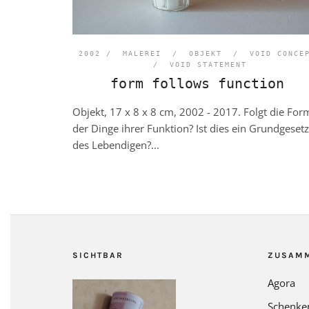
2002 /
MALEREI
/
OBJEKT
/
VOID CONCE
/
VOID STATEMENT
form follows function
Objekt, 17 x 8 x 8 cm, 2002 - 2017. Folgt die For
der Dinge ihrer Funktion? Ist dies ein Grundgesetz
des Lebendigen?...
SICHTBAR
ZUSAM
Agora
Schenke