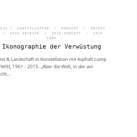
2015 /
KONSTELLATION
/
KONZEPT
/
OBJEKT
/
VOID ARCHIVE
/
VOID CONCEPT
/
VOID
FORM
Ikonographie der Verwüstung
ext & Landschaft in Konstellation mit Asphalt Lump
1969), 1961 - 2015. „Aber die Welt, in der wir
cht...