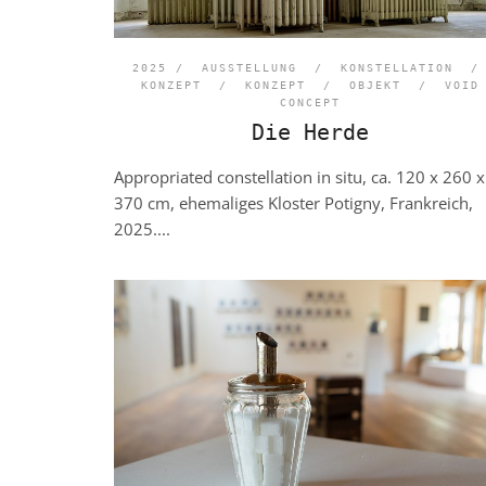
2025 /
AUSSTELLUNG
/
KONSTELLATION
KONZEPT
/
KONZEPT
/
OBJEKT
/
VOID
CONCEPT
Die Herde
Appropriated constellation in situ, ca. 120 x 260 x
370 cm, ehemaliges Kloster Potigny, Frankreich,
2025....