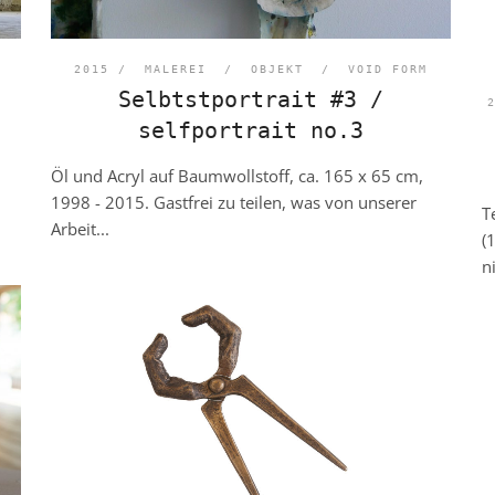
/
2015 /
MALEREI
/
OBJEKT
/
VOID FORM
Selbtstportrait #3 /
selfportrait no.3
Öl und Acryl auf Baumwollstoff, ca. 165 x 65 cm,
1998 - 2015. Gastfrei zu teilen, was von unserer
T
Arbeit...
(
ni