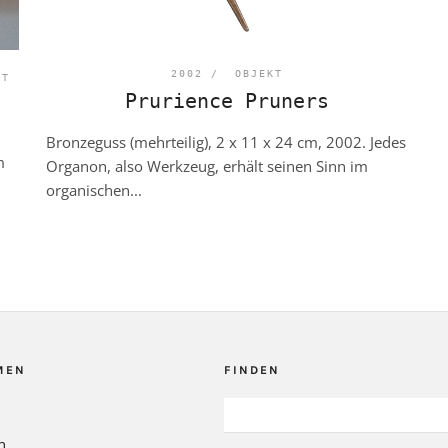
2002 /
OBJEKT
PT
Prurience Pruners
Bronzeguss (mehrteilig), 2 x 11 x 24 cm, 2002. Jedes
m
Organon, also Werkzeug, erhält seinen Sinn im
organischen...
MEN
FINDEN
SUCHEN
NACH:
n