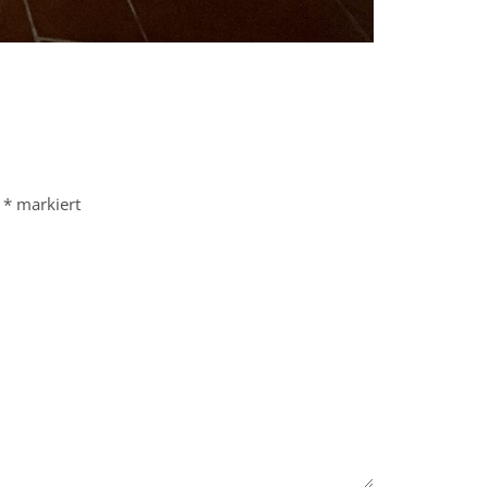
t
*
markiert