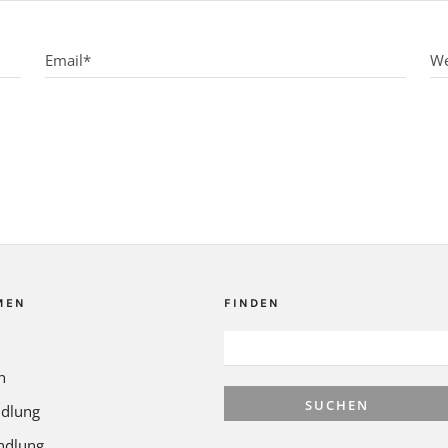
MEN
FINDEN
SUCHEN
NACH:
n
dlung
ndlung