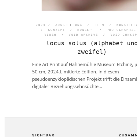
2024 /
AUSSTELLUNG
/
FILM
/
KONSTELL
/
KONZEPT
/
KONZEPT
/
PHOTOGRAPHIE
VIDEO
/
VOID ARCHIVE
/
VOID CONCE
locus solus (alphabet un
zweifel)
Fine Art Print auf Hahnemühle Museum Etching, j
50 cm, 2024.Limitierte Edition. In diesem
pseudoenzyklopädischen Projekt trifft die Einsam
digitaler Beziehungssehnsüchte...
SICHTBAR
ZUSAM