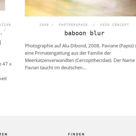
ATION
2008 /
PHOTOGRAPHIE
/
VOID CONCEPT
/
baboon blur
PT
d
Photographie auf Alu-Dibond, 2008. Paviane (Papio) 
eine Primatengattung aus der Familie der
Meerkatzenverwandten (Cercopithecidae). Der Name
e 47 x
Pavian taucht im deutschen...
keit
MEN
FINDEN