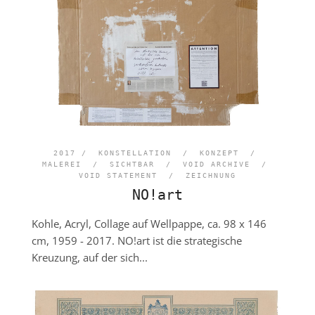
2017 /
KONSTELLATION
/
KONZEPT
/
MALEREI
/
SICHTBAR
/
VOID ARCHIVE
/
VOID STATEMENT
/
ZEICHNUNG
NO!art
Kohle, Acryl, Collage auf Wellpappe, ca. 98 x 146
cm, 1959 - 2017. NO!art ist die strategische
Kreuzung, auf der sich...