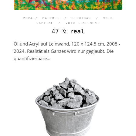
2024 /
MALEREI
/
SICHTBAR
/
VOID
CAPITAL
/
VOID STATEMENT
47 % real
Öl und Acryl auf Leinwand, 120 x 124,5 cm, 2008 -
2024. Realität als Ganzes wird nur geglaubt. Die
quantifizierbare...