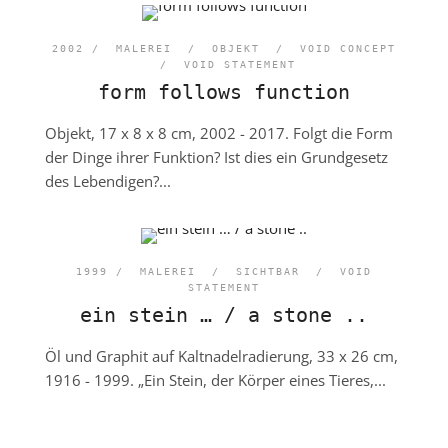
2002 /
MALEREI
/
OBJEKT
/
VOID CONCEPT
/
VOID STATEMENT
form follows function
Objekt, 17 x 8 x 8 cm, 2002 - 2017. Folgt die Form
der Dinge ihrer Funktion? Ist dies ein Grundgesetz
des Lebendigen?...
1999 /
MALEREI
/
SICHTBAR
/
VOID
STATEMENT
ein stein … / a stone ..
Öl und Graphit auf Kaltnadelradierung, 33 x 26 cm,
1916 - 1999. „Ein Stein, der Körper eines Tieres,...