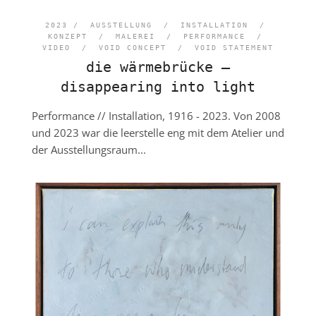
2023 /
AUSSTELLUNG
/
INSTALLATION
/
KONZEPT
/
MALEREI
/
PERFORMANCE
/
VIDEO
/
VOID CONCEPT
/
VOID STATEMENT
die wärmebrücke –
disappearing into light
Performance // Installation, 1916 - 2023. Von 2008
und 2023 war die leerstelle eng mit dem Atelier und
der Ausstellungsraum...