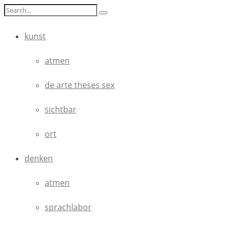
kunst
atmen
de arte theses sex
sichtbar
ort
denken
atmen
sprachlabor