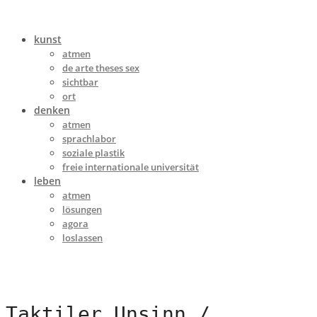
kunst
atmen
de arte theses sex
sichtbar
ort
denken
atmen
sprachlabor
soziale plastik
freie internationale universität
leben
atmen
lösungen
agora
loslassen
Taktiler Unsinn /