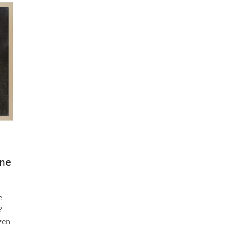
ne
e
?
zen