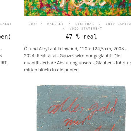
TEMENT
2024 /
MALEREI
/
SICHTBAR
/
VOID CAPIT
/
VOID STATEMENT
ben)
47 % real
 -
Öl und Acryl auf Leinwand, 120 x 124,5 cm, 2008 -
EN
2024. Realität als Ganzes wird nur geglaubt. Die
URT.
quantifizierbare Abstufung unseres Glaubens führt u
mitten hinein in die bunten...