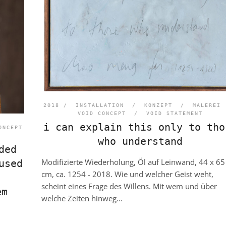
2018 /
INSTALLATION
/
KONZEPT
/
MALEREI
VOID CONCEPT
/
VOID STATEMENT
i can explain this only to tho
ONCEPT
who understand
ded
Modifizierte Wiederholung, Öl auf Leinwand, 44 x 65
used
cm, ca. 1254 - 2018. Wie und welcher Geist weht,
scheint eines Frage des Willens. Mit wem und über
em
welche Zeiten hinweg...