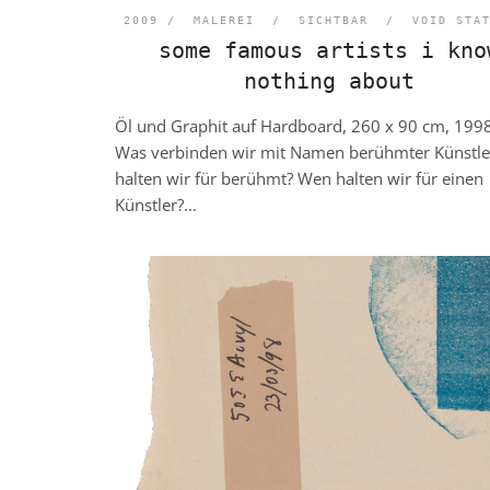
2009 /
MALEREI
/
SICHTBAR
/
VOID STA
some famous artists i kno
nothing about
Öl und Graphit auf Hardboard, 260 x 90 cm, 199
Was verbinden wir mit Namen berühmter Künstl
halten wir für berühmt? Wen halten wir für einen
Künstler?...