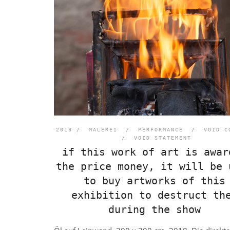
2018 /
MALEREI
/
PERFORMANCE
/
VOID C
/
VOID STATEMENT
if this work of art is awar
the price money, it will be 
to buy artworks of this
exhibition to destruct th
during the show