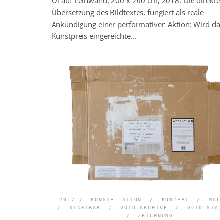
Öl auf Leinwand, 200 x 200 cm, 2018. Die direkte
Übersetzung des Bildtextes, fungiert als reale
Ankündigung einer performativen Aktion: Wird d
Kunstpreis eingereichte...
2017 /
KONSTELLATION
/
KONZEPT
/
MA
/
SICHTBAR
/
VOID ARCHIVE
/
VOID STA
/
ZEICHNUNG