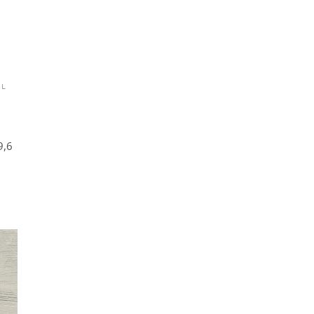
AL
9,6