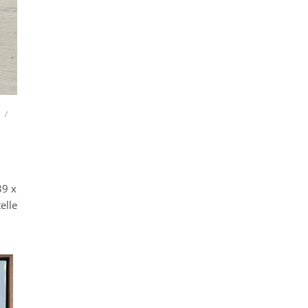
/
39 x
elle