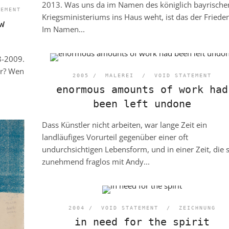
2013. Was uns da im Namen des königlich bayrische
TEMENT
Kriegsministeriums ins Haus weht, ist das der Friede
w
Im Namen...
8-2009.
er? Wen
2005 /
MALEREI
/
VOID STATEMENT
enormous amounts of work had
been left undone
Dass Künstler nicht arbeiten, war lange Zeit ein
landläufiges Vorurteil gegenüber einer oft
undurchsichtigen Lebensform, und in einer Zeit, die 
zunehmend fraglos mit Andy...
2004 /
VOID STATEMENT
/
ZEICHNUNG
in need for the spirit