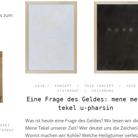
as zum
2018 /
KONZEPT
/
VOID CONCEPT
/
VOID
STATEMENT
/
ZEICHNUNG
Eine Frage des Geldes: mene me
tekel u-pharsin
Was ist heute eine Frage des Geldes? Wo lesen wir di
LEREI
Mene Tekel unserer Zeit? Wer deutet uns die Zeichen
TEMENT
Womit machen wir Kohle? Welche Heiligtümer verlet