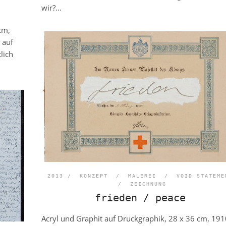
wir?...
cm,
 auf
lich
2013 /
KONZEPT
/
MALEREI
/
VOID STATEME
/
ZEICHNUNG
frieden / peace
Acryl und Graphit auf Druckgraphik, 28 x 36 cm, 191