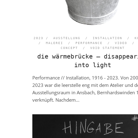
2023 /
AUSSTELLUNG
/
INSTALLATION
/
K
/
MALEREI
/
PERFORMANCE
/
VIDEO
CONCEPT
/
VOID STATEMENT
die wärmebrücke – disappear
into light
Performance // Installation, 1916 - 2023. Von 20
2023 war die leerstelle eng mit dem Atelier und d
Ausstellungsraum in Ansbach, Bernhardswinden 
verknüpft. Nachdem...