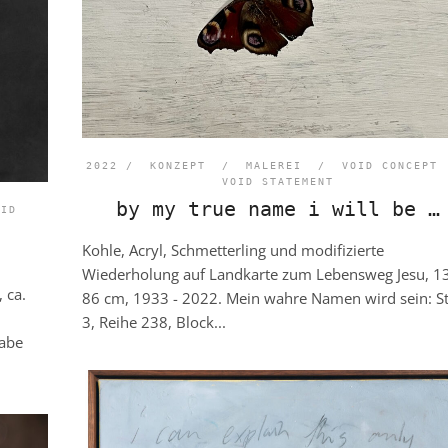
2022 /
KONZEPT
/
MALEREI
/
VOID CONCEPT
VOID STATEMENT
by my true name i will be …
OID
Kohle, Acryl, Schmetterling und modifizierte
Wiederholung auf Landkarte zum Lebensweg Jesu, 1
 ca.
86 cm, 1933 - 2022. Mein wahre Namen wird sein: St
3, Reihe 238, Block...
gabe