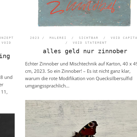
ONZEPT
2023 /
MALEREI
/
SICHTBAR
/
VOID CAPIT
/
VOID
/
VOID STATEMENT
alles geld nur zinnober
ing
Echter Zinnober und Mischtechnik auf Karton, 40 x 4
cm, 2023. So ein Zinnober! – Es ist nicht ganz klar,
08 und
warum die rote Modifikation von Quecksilbersulfid
er
umgangssprachlich...
111,