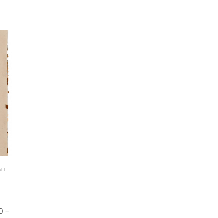
NT
0 –